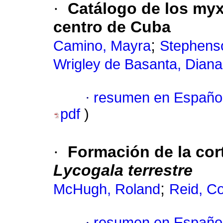
·
Catálogo de los my
centro de Cuba
;
Camino, Mayra
Stephenso
Wrigley de Basanta, Diana
·
resumen en Españo
pdf
)
·
Formación de la cor
Lycogala terrestre
;
McHugh, Roland
Reid, Co
·
resumen en Españo