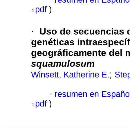
pdf
)
·
Uso de secuencias d
genéticas intraespecí
geográficamente del 
squamulosum
;
Winsett, Katherine E.
Ste
·
resumen en Españo
pdf
)