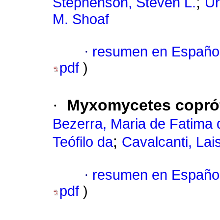
;
Stephenson, Steven L.
Ur
M. Shoaf
·
resumen en Españo
pdf
)
·
Myxomycetes coprófi
Bezerra, Maria de Fatima
;
Teófilo da
Cavalcanti, La
·
resumen en Españo
pdf
)