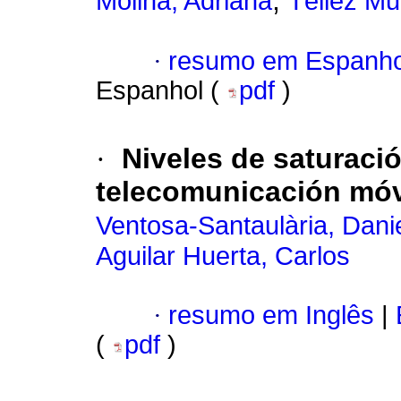
;
Molina, Adriana
Téllez Mu
·
resumo em Espanho
Espanhol (
pdf
)
·
Niveles de saturaci
telecomunicación móvi
Ventosa-Santaulària, Dani
Aguilar Huerta, Carlos
·
resumo em Inglês
|
(
pdf
)