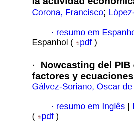
la actividad económic
;
Corona, Francisco
López
·
resumo em Espanho
Espanhol (
pdf
)
·
Nowcasting del PIB
factores y ecuacione
Gálvez-Soriano, Oscar de 
·
resumo em Inglês
|
(
pdf
)