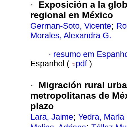
·
Exposición a la glo
regional en México
;
German-Soto, Vicente
Ro
Morales, Alexandra G.
·
resumo em Espanho
Espanhol (
pdf
)
·
Migración rural urb
metropolitanas de Méx
plazo
;
Lara, Jaime
Yedra, Marla