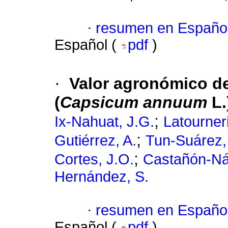
·
resumen en Españo
Español (
pdf
)
·
Valor agronómico d
(
Capsicum annuum
L.
;
Ix-Nahuat, J.G.
Latourner
;
Gutiérrez, A.
Tun-Suárez,
;
Cortes, J.O.
Castañón-Ná
Hernández, S.
·
resumen en Españo
Español (
pdf
)