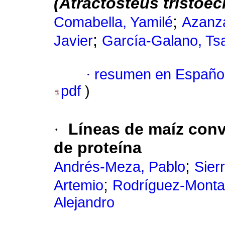
(Atractosteus tristoe
;
Comabella, Yamilé
Azanza
;
Javier
García-Galano, Tsa
·
resumen en Españo
pdf
)
·
Líneas de maíz conve
de proteína
;
Andrés-Meza, Pablo
Sier
;
Artemio
Rodríguez-Montal
Alejandro