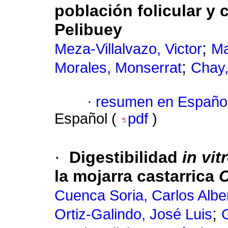
población folicular y 
Pelibuey
;
Meza-Villalvazo, Victor
Ma
;
Morales, Monserrat
Chay,
·
resumen en Españo
Español (
pdf
)
·
Digestibilidad
in vit
la mojarra castarrica
C
Cuenca Soria, Carlos Albe
;
Ortiz-Galindo, José Luis