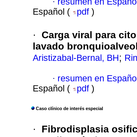
·
resumen en Españo
Español (
pdf
)
·
Carga viral para cit
lavado bronquioalveol
;
Aristizabal-Bernal, BH
Ri
·
resumen en Españo
Español (
pdf
)
Caso clínico de interés especial
·
Fibrodisplasia osifi