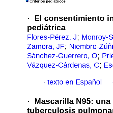
Criterios pediátricos
·
El consentimiento i
pediátrica
;
Flores-Pérez, J
Monroy-S
;
Zamora, JF
Niembro-Zúñ
;
Sánchez-Guerrero, O
Pri
;
Vázquez-Cárdenas, C
Esc
·
texto en Español
·
Mascarilla N95: una 
tuberculosis pulmona