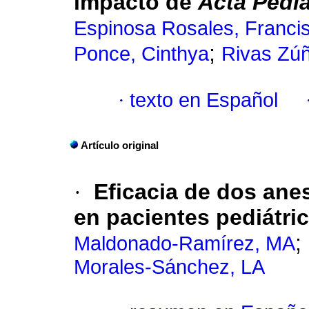
impacto de
Acta Pediá
Espinosa Rosales, Francis
;
Ponce, Cinthya
Rivas Zúñ
·
texto en Español
Artículo original
·
Eficacia de dos anes
en pacientes pediátri
;
Maldonado-Ramírez, MA
Morales-Sánchez, LA