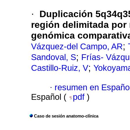
·
Duplicación 5q34q35
región delimitada por
genómica comparativa
;
Vázquez-del Campo, AR
;
Sandoval, S
Frías- Vázqu
;
Castillo-Ruiz, V
Yokoyama-
·
resumen en Españo
Español (
pdf
)
Caso de sesión anatomo-clínica