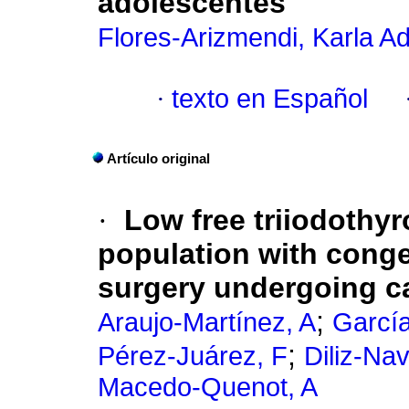
adolescentes
Flores-Arizmendi, Karla A
·
texto en Español
Artículo original
·
Low free triiodothyr
population with congen
surgery undergoing c
;
Araujo-Martínez, A
García
;
Pérez-Juárez, F
Diliz-Na
Macedo-Quenot, A