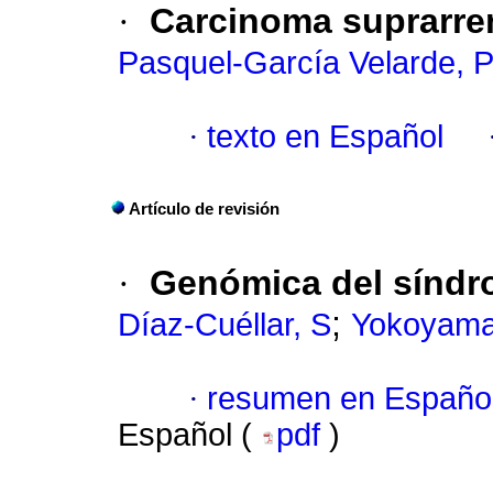
·
Carcinoma suprarrena
Pasquel-García Velarde, 
·
texto en Español
Artículo de revisión
·
Genómica del sínd
;
Díaz-Cuéllar, S
Yokoyama-
·
resumen en Españo
Español (
pdf
)