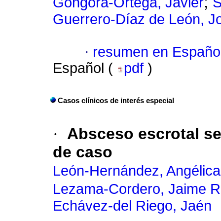
;
Góngora-Ortega, Javier
S
Guerrero-Díaz de León, J
·
resumen en Españo
Español (
pdf
)
Casos clínicos de interés especial
·
Absceso escrotal se
de caso
León-Hernández, Angélica
Lezama-Cordero, Jaime R
Echávez-del Riego, Jaén