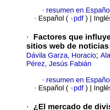
·
resumen en Españo
·
Español (
pdf
) | Ingl
·
Factores que influye
sitios web de noticias
;
Dávila Garza, Horacio
Al
Pérez, Jesús Fabián
·
resumen en Españo
·
Español (
pdf
) | Ingl
·
¿El mercado de divis