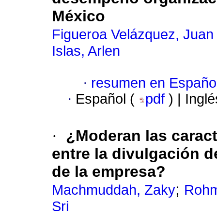
México
Figueroa Velázquez, Juan 
Islas, Arlen
·
resumen en Españo
·
Español (
pdf
) | Ingl
·
¿Moderan las caracte
entre la divulgación d
de la empresa?
;
Machmuddah, Zaky
Rohm
Sri