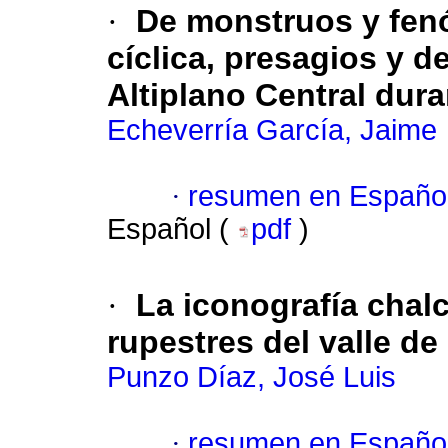
·
De monstruos y fenó
cíclica, presagios y d
Altiplano Central dura
Echeverría García, Jaime
·
resumen en Españo
Español (
pdf
)
·
La iconografía chal
rupestres del valle d
Punzo Díaz, José Luis
·
resumen en Españo