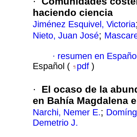
·
Comunidades coster
haciendo ciencia
Jiménez Esquivel, Victoria
;
Nieto, Juan José
Mascare
·
resumen en Españo
Español (
pdf
)
·
El ocaso de la abun
en Bahía Magdalena en
;
Narchi, Nemer E.
Domíng
Demetrio J.