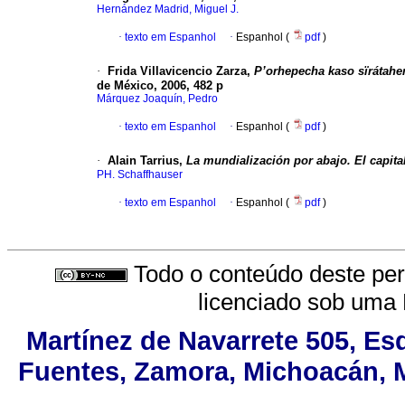
Hernández Madrid, Miguel J.
·
texto em Espanhol
·
Espanhol (
pdf
)
·
Frida Villavicencio Zarza,
P’orhepecha kaso sïrátahe
de México, 2006, 482 p
Márquez Joaquín, Pedro
·
texto em Espanhol
·
Espanhol (
pdf
)
·
Alain Tarrius,
La mundialización por abajo. El capit
PH. Schaffhauser
·
texto em Espanhol
·
Espanhol (
pdf
)
Todo o conteúdo deste peri
licenciado sob uma
Martínez de Navarrete 505, Es
Fuentes, Zamora, Michoacán, MX