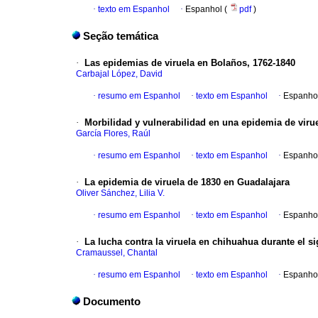
·
texto em Espanhol
·
Espanhol (
pdf
)
Seção temática
·
Las epidemias de viruela en Bolaños, 1762-1840
Carbajal López, David
·
resumo em Espanhol
·
texto em Espanhol
·
Espanho
·
Morbilidad y vulnerabilidad en una epidemia de viru
García Flores, Raúl
·
resumo em Espanhol
·
texto em Espanhol
·
Espanho
·
La epidemia de viruela de 1830 en Guadalajara
Oliver Sánchez, Lilia V.
·
resumo em Espanhol
·
texto em Espanhol
·
Espanho
·
La lucha contra la viruela en chihuahua durante el si
Cramaussel, Chantal
·
resumo em Espanhol
·
texto em Espanhol
·
Espanho
Documento