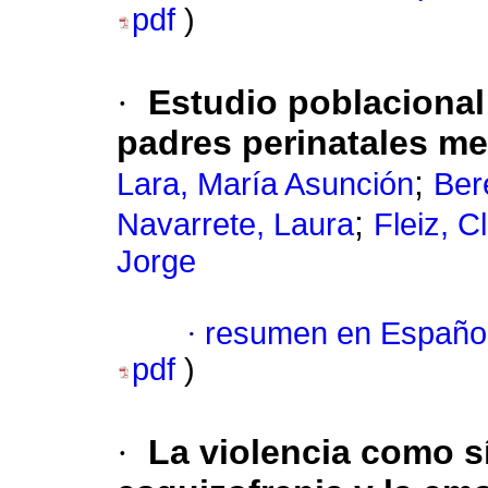
pdf
)
·
Estudio poblacional
padres perinatales m
;
Lara, María Asunción
Ber
;
Navarrete, Laura
Fleiz, C
Jorge
·
resumen en Españo
pdf
)
·
La violencia como s