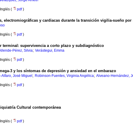
o Velázquez, Jorge Ameth
Inglés (
pdf
)
s, electromiográficas y cardiacas durante la transición vigilia-sueño po
oso
Inglés (
pdf
)
r terminal: supervivencia a corto plazo y subdiagnóstico
;
Allende-Pérez, Silvia
Verástegui, Emma
Inglés (
pdf
)
omega-3 y los síntomas de depresión y ansiedad en el embarazo
;
;
-Alfaro, José Miguel
Robinson-Fuentes, Virginia Angélica
Alveano-Hernández, J
Inglés (
pdf
)
siquiatría Cultural contemporánea
Inglés (
pdf
)