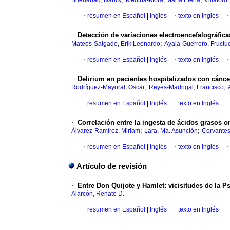
Buenabad, Nancy
Medina-Mora, María Elena
Villator
·
resumen en Español
|
Inglés
·
texto en Inglés
·
·
Detección de variaciones electroencefalográfica
;
Mateos-Salgado, Erik Leonardo
Ayala-Guerrero, Fructu
·
resumen en Español
|
Inglés
·
texto en Inglés
·
·
Delirium en pacientes hospitalizados con cánce
;
;
Rodríguez-Mayoral, Oscar
Reyes-Madrigal, Francisco
·
resumen en Español
|
Inglés
·
texto en Inglés
·
·
Correlación entre la ingesta de ácidos grasos 
;
;
Álvarez-Ramírez, Miriam
Lara, Ma. Asunción
Cervantes
·
resumen en Español
|
Inglés
·
texto en Inglés
·
Artículo de revisión
·
Entre Don Quijote y Hamlet: vicisitudes de la P
Alarcón, Renato D.
·
resumen en Español
|
Inglés
·
texto en Inglés
·