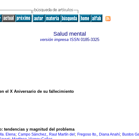
Salud mental
versión impresa
ISSN
0185-3325
 el X Aniversario de su fallecimiento
o: tendencias y magnitud del problema
;
;
;
Ma. Elena
Campo Sánchez,, Raul Martín del
Fregoso Ito,, Diana Anahí
Bustos G
;