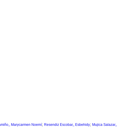
;
;
amiño,, Marycarmen Noemí
Resendiz Escobar,, Esbehidy
Mujica Salazar,,