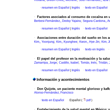
Roxana
Bretón Cirett,, Michelle
Soto Hernández,, Itzia 
·
resumen en Español
|
Inglés
·
texto en Español
·
Factores asociados al consumo de cocaína en u
;
Berbesi-Fernández,, Dedsy Yajaira
Segura-Cardona,, A
·
resumen en Español
|
Inglés
·
texto en Español
·
Asociaciones entre duración del sueño en los a
;
;
;
Kim,, Yoonjung
Kim,, Kyunghee
Kwon,, Hye-Jin
Kim, J
·
resumen en Español
|
Inglés
·
texto en Inglés
·
·
El papel del profesor en la motivación y la sal
;
;
;
Zamarripa, Jorge
Castillo, Isabel
Tomás, Inés
Tristán,
·
resumen en Español
|
Inglés
·
texto en Español
Información y acontecimientos
·
Don Quijote, un paciente mental glorioso y kaf
Alonso-Fernández, Francisco
·
texto en Español
·
Español (
pdf
)
·
Fortalecimiento de la salud mental en México: 