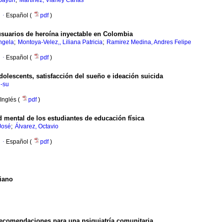
Sayuri
Martínez, Vianey Cañas
·
Español (
pdf
)
suarios de heroína inyectable en Colombia
;
;
ngela
Montoya-Velez,, Liliana Patricia
Ramirez Medina, Andres Felipe
·
Español (
pdf
)
dolescents, satisfacción del sueño e ideación suicida
i-su
Inglés (
pdf
)
ud mental de los estudiantes de educación física
;
 José
Álvarez, Octavio
·
Español (
pdf
)
kiano
recomendaciones para una psiquiatría comunitaria