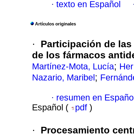
·
texto en Español
Artículos originales
·
Participación de la
de los fármacos antid
;
Martínez-Mota, Lucía
Her
;
Nazario, Maribel
Fernánde
·
resumen en Españo
Español (
pdf
)
·
Procesamiento centr