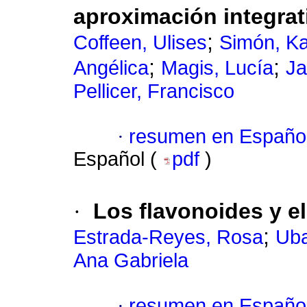
aproximación integrat
;
Coffeen, Ulises
Simón, Ka
;
;
Angélica
Magis, Lucía
Ja
Pellicer, Francisco
·
resumen en Españo
Español (
pdf
)
·
Los flavonoides y e
;
Estrada-Reyes, Rosa
Uba
Ana Gabriela
·
resumen en Españo