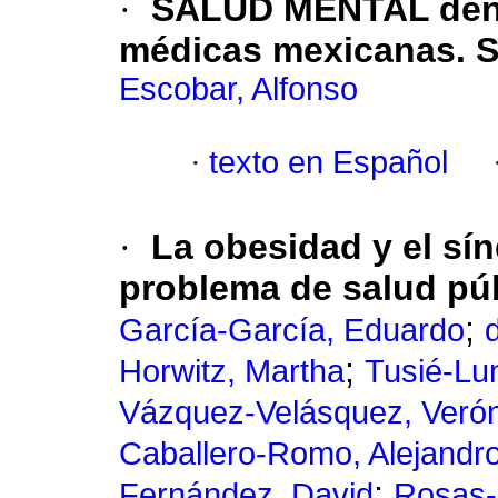
·
SALUD MENTAL dentr
médicas mexicanas.
S
Escobar, Alfonso
·
texto en Español
·
La obesidad y el s
problema de salud pú
;
García-García, Eduardo
;
Horwitz, Martha
Tusié-Lu
Vázquez-Velásquez, Veró
Caballero-Romo, Alejandr
;
Fernández, David
Rosas-P