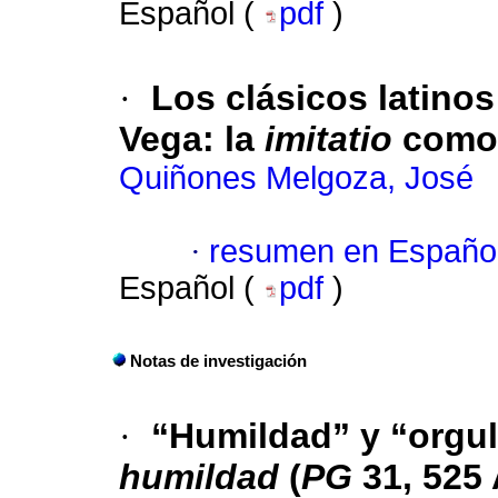
Español (
pdf
)
·
Los clásicos latinos
Vega: la
imitatio
como 
Quiñones Melgoza, José
·
resumen en Españo
Español (
pdf
)
Notas de investigación
·
“Humildad” y “orgul
humildad
(
PG
31, 525 