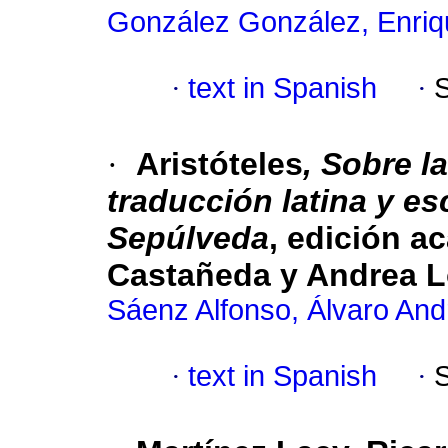
González González, Enriq
·
text in Spanish
·
·
Aristóteles
, Sobre la
traducción latina y e
Sepúlveda
, edición a
Castañeda y Andrea 
Sáenz Alfonso, Álvaro And
·
text in Spanish
·