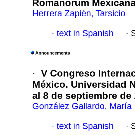
Romanorum Mexican
Herrera Zapién, Tarsicio
·
text in Spanish
·
Announcements
·
V Congreso Internac
México. Universidad 
al 8 de septiembre de
González Gallardo, María
·
text in Spanish
·