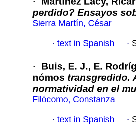
·
Martínez Lacy, Rica
perdido? Ensayos sobr
Sierra Martín, César
·
text in Spanish
·
·
Buis, E. J., E. Rodrí
nómos
transgredido. 
normatividad en el m
Filócomo, Constanza
·
text in Spanish
·