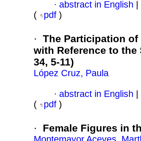
·
abstract in English
|
(
pdf
)
·
The Participation o
with Reference to the S
34, 5-11)
López Cruz, Paula
·
abstract in English
|
(
pdf
)
·
Female Figures in t
Montemayor Aceves, Mart