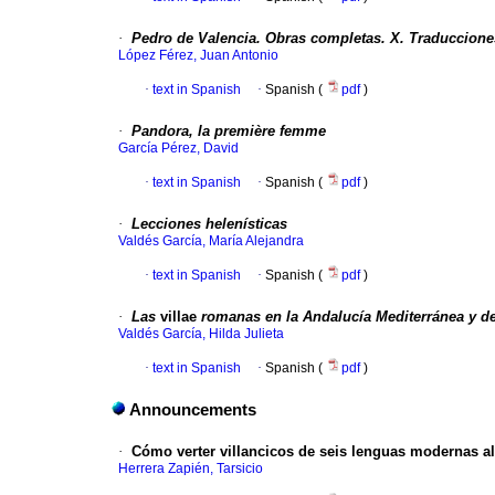
·
Pedro de Valencia. Obras completas. X. Traduccione
López Férez, Juan Antonio
·
text in Spanish
·
Spanish (
pdf
)
·
Pandora, la première femme
García Pérez, David
·
text in Spanish
·
Spanish (
pdf
)
·
Lecciones helenísticas
Valdés García, María Alejandra
·
text in Spanish
·
Spanish (
pdf
)
·
Las
villae
romanas en la Andalucía Mediterránea y d
Valdés García, Hilda Julieta
·
text in Spanish
·
Spanish (
pdf
)
Announcements
·
Cómo verter villancicos de seis lenguas modernas al 
Herrera Zapién, Tarsicio