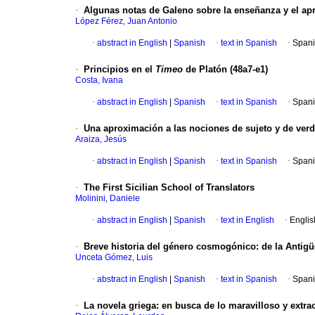
·
Algunas notas de Galeno sobre la enseñanza y el apr
López Férez, Juan Antonio
·
abstract in English
|
Spanish
·
text in Spanish
·
Spani
·
Principios en el
Timeo
de Platón (48a7-e1)
Costa, Ivana
·
abstract in English
|
Spanish
·
text in Spanish
·
Spani
·
Una aproximación a las nociones de sujeto y de verda
Araiza, Jesús
·
abstract in English
|
Spanish
·
text in Spanish
·
Spani
·
The First Sicilian School of Translators
Molinini, Daniele
·
abstract in English
|
Spanish
·
text in English
·
Englis
·
Breve historia del género cosmogónico
:
de la Antigü
Unceta Gómez, Luis
·
abstract in English
|
Spanish
·
text in Spanish
·
Spani
·
La novela griega
:
en busca de lo maravilloso y extra