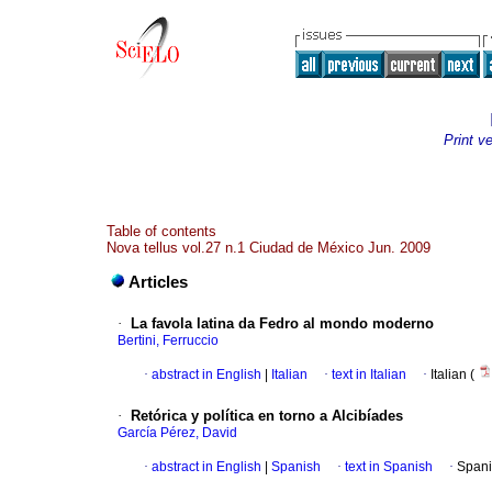
Print v
Table of contents
Nova tellus vol.27 n.1 Ciudad de México Jun. 2009
Articles
·
La favola latina da Fedro al mondo moderno
Bertini, Ferruccio
·
abstract in English
|
Italian
·
text in Italian
·
Italian (
·
Retórica y política en torno a Alcibíades
García Pérez, David
·
abstract in English
|
Spanish
·
text in Spanish
·
Spani