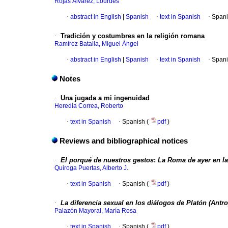
Rojas Álvarez, Lourdes
·
abstract in English
|
Spanish
·
text in Spanish
·
Spani
·
Tradición y costumbres en la religión romana
Ramírez Batalla, Miguel Ángel
·
abstract in English
|
Spanish
·
text in Spanish
·
Spani
Notes
·
Una jugada a mi ingenuidad
Heredia Correa, Roberto
·
text in Spanish
·
Spanish (
pdf
)
Reviews and bibliographical notices
·
El porqué de nuestros gestos
:
La Roma de ayer en la
Quiroga Puertas, Alberto J.
·
text in Spanish
·
Spanish (
pdf
)
·
La diferencia sexual en los diálogos de Platón (Antro
Palazón Mayoral, María Rosa
·
text in Spanish
·
Spanish (
pdf
)