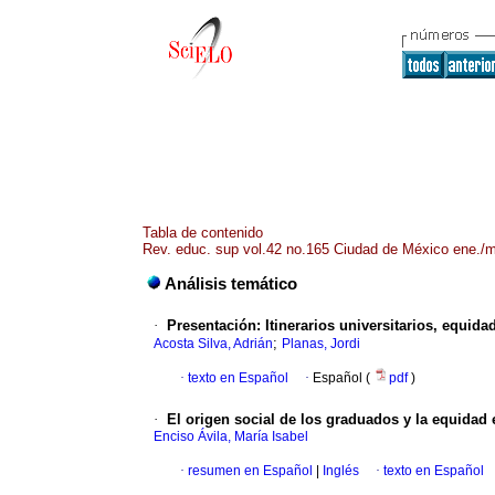
Tabla de contenido
Rev. educ. sup vol.42 no.165 Ciudad de México ene./m
Análisis temático
·
Presentación
:
Itinerarios universitarios, equid
;
Acosta Silva, Adrián
Planas, Jordi
·
texto en Español
·
Español (
pdf
)
·
El origen social de los graduados y la equidad 
Enciso Ávila, María Isabel
·
resumen en Español
|
Inglés
·
texto en Español