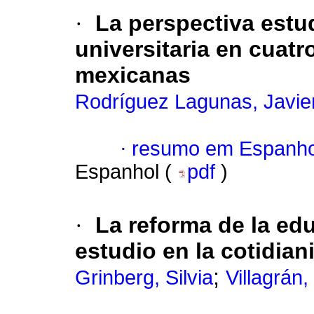
·
La perspectiva estud
universitaria en cuatr
mexicanas
Rodríguez Lagunas, Javie
·
resumo em Espanho
Espanhol (
pdf
)
·
La reforma de la ed
estudio en la cotidian
;
Grinberg, Silvia
Villagrán