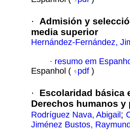
·
Admisión y selecci
media superior
Hernández-Fernández, Ji
·
resumo em Espanho
Espanhol (
pdf
)
·
Escolaridad básica 
Derechos humanos y 
;
Rodríguez Nava, Abigail
C
Jiménez Bustos, Raymund