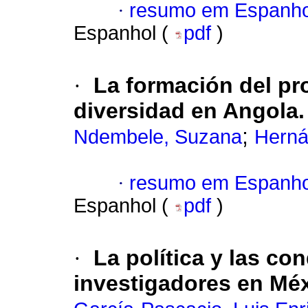
·
resumo em Espanho
Espanhol (
pdf
)
·
La formación del pr
diversidad en Angola.
;
Ndembele, Suzana
Herná
·
resumo em Espanho
Espanhol (
pdf
)
·
La política y las co
investigadores en Méx