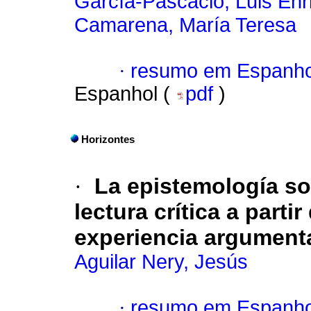
García-Pascacio, Luis Enr
Camarena, María Teresa
·
resumo em Espanho
Espanhol (
pdf
)
Horizontes
·
La epistemología s
lectura crítica a parti
experiencia argumenta
Aguilar Nery, Jesús
·
resumo em Espanho