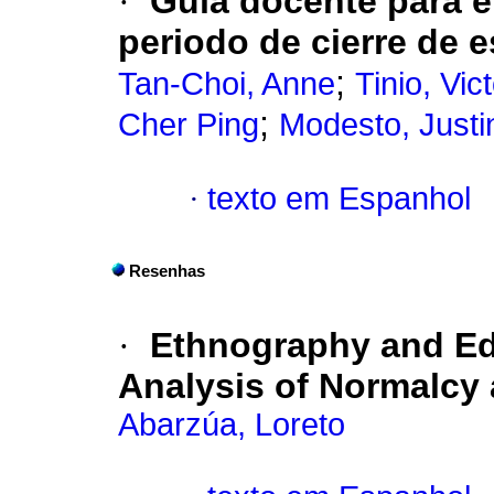
·
Guía docente para e
periodo de cierre de e
;
Tan-Choi, Anne
Tinio, Vict
;
Cher Ping
Modesto, Justi
·
texto em Espanhol
Resenhas
·
Ethnography and Edu
Analysis of Normalcy 
Abarzúa, Loreto