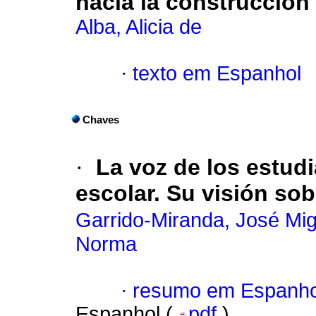
hacia la construcción
Alba, Alicia de
·
texto em Espanhol
Chaves
·
La voz de los estud
escolar. Su visión sob
Garrido-Miranda, José Mig
Norma
·
resumo em Espanho
Espanhol (
pdf
)