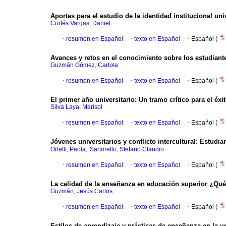
Aportes para el estudio de la identidad institucional uni
Cortés Vargas, Daniel
·
resumen en Español
·
texto en Español
·
Español (
Avances y retos en el conocimiento sobre los estudiant
Guzmán Gómez, Carlota
·
resumen en Español
·
texto en Español
·
Español (
El primer año universitario
:
Un tramo crítico para el éx
Silva Laya, Marisol
·
resumen en Español
·
texto en Español
·
Español (
Jóvenes universitarios y conflicto intercultural
:
Estudian
;
Ortelli, Paola
Sartorello, Stefano Claudio
·
resumen en Español
·
texto en Español
·
Español (
La calidad de la enseñanza en educación superior ¿Qué
Guzmán, Jesús Carlos
·
resumen en Español
·
texto en Español
·
Español (
Estilos de aprendizaje y prácticas de enseñanza en la u