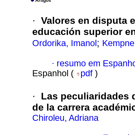
Artigos
·
Valores en disputa e
educación superior e
;
Ordorika, Imanol
Kempner
·
resumo em Espanho
Espanhol (
pdf
)
·
Las peculiaridades d
de la carrera académi
Chiroleu, Adriana