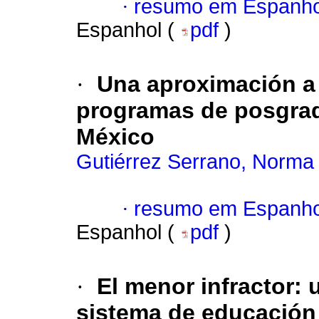
·
resumo em Espanho
Espanhol (
pdf
)
·
Una aproximación a 
programas de posgrad
México
Gutiérrez Serrano, Norma
·
resumo em Espanho
Espanhol (
pdf
)
·
El menor infractor
:
sistema de educación