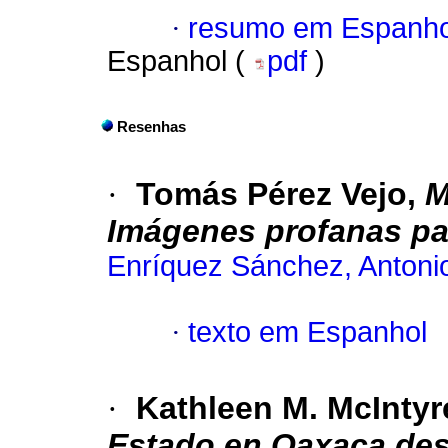
·
resumo em Espanho
Espanhol (
pdf
)
Resenhas
·
Tomás Pérez Vejo,
M
Imágenes profanas par
Enríquez Sánchez, Antoni
·
texto em Espanhol
·
Kathleen M. McIntyr
Estado en Oaxaca des