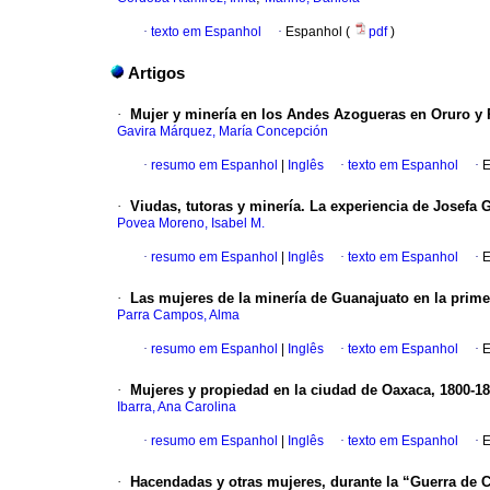
·
texto em Espanhol
·
Espanhol (
pdf
)
Artigos
·
Mujer y minería en los Andes Azogueras en Oruro y Po
Gavira Márquez, María Concepción
·
resumo em Espanhol
|
Inglês
·
texto em Espanhol
·
E
·
Viudas, tutoras y minería. La experiencia de Josefa 
Povea Moreno, Isabel M.
·
resumo em Espanhol
|
Inglês
·
texto em Espanhol
·
E
·
Las mujeres de la minería de Guanajuato en la prime
Parra Campos, Alma
·
resumo em Espanhol
|
Inglês
·
texto em Espanhol
·
E
·
Mujeres y propiedad en la ciudad de Oaxaca, 1800-1
Ibarra, Ana Carolina
·
resumo em Espanhol
|
Inglês
·
texto em Espanhol
·
E
·
Hacendadas y otras mujeres, durante la “Guerra de 