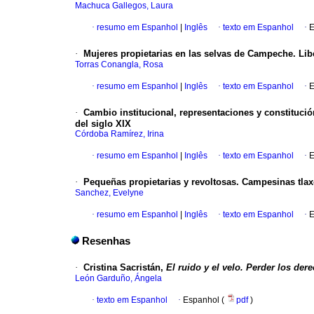
Machuca Gallegos, Laura
·
resumo em Espanhol
|
Inglês
·
texto em Espanhol
·
E
·
Mujeres propietarias en las selvas de Campeche. Li
Torras Conangla, Rosa
·
resumo em Espanhol
|
Inglês
·
texto em Espanhol
·
E
·
Cambio institucional, representaciones y constituci
del siglo XIX
Córdoba Ramírez, Irina
·
resumo em Espanhol
|
Inglês
·
texto em Espanhol
·
E
·
Pequeñas propietarias y revoltosas. Campesinas tlax
Sanchez, Evelyne
·
resumo em Espanhol
|
Inglês
·
texto em Espanhol
·
E
Resenhas
·
Cristina Sacristán,
El ruido y el velo. Perder los der
León Garduño, Ángela
·
texto em Espanhol
·
Espanhol (
pdf
)