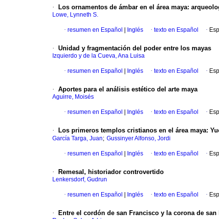
·
Los ornamentos de ámbar en el área maya
:
arqueolog
Lowe, Lynneth S.
·
resumen en Español
|
Inglés
·
texto en Español
·
Esp
·
Unidad y fragmentación del poder entre los mayas
Izquierdo y de la Cueva, Ana Luisa
·
resumen en Español
|
Inglés
·
texto en Español
·
Esp
·
Aportes para el análisis estético del arte maya
Aguirre, Moisés
·
resumen en Español
|
Inglés
·
texto en Español
·
Esp
·
Los primeros templos cristianos en el área maya
:
Yu
;
García Targa, Juan
Gussinyer Alfonso, Jordi
·
resumen en Español
|
Inglés
·
texto en Español
·
Esp
·
Remesal, historiador controvertido
Lenkersdorf, Gudrun
·
resumen en Español
|
Inglés
·
texto en Español
·
Esp
·
Entre el cordón de san Francisco y la corona de san