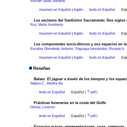
Rocher Salas, Adriana
·
resumen en Español
|
Inglés
·
texto en Español
·
Esp
·
Los esclavos del Santísimo Sacramento
:
Dos siglos 
Ruz, Mario Humberto
·
resumen en Español
|
Inglés
·
texto en Español
·
Esp
·
Los componentes socio-étnicos y sus espacios en las
;
Escobar Ohmstede, Antonio
Fagoaga Hernández, Ricardo A.
·
resumen en Español
|
Inglés
·
texto en Español
·
Esp
Reseñas
·
Balam. El jaguar a través de los tiempos y los espa
Nájera C., Martha Ilia
·
texto en Español
·
Español (
pdf
)
·
Prácticas funerarias en la costa del Golfo
Ochoa, Lorenzo
·
texto en Español
·
Español (
pdf
)
·
Espacios mayas
:
representaciones, usos, creencias