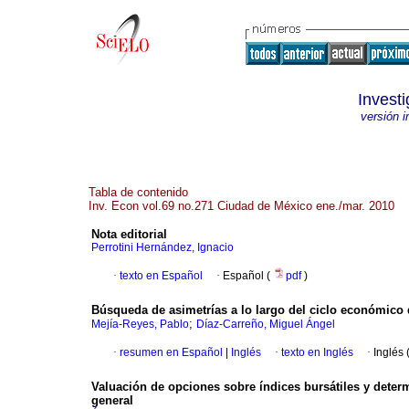
Invest
versión 
Tabla de contenido
Inv. Econ vol.69 no.271 Ciudad de México ene./mar. 2010
Nota editorial
Perrotini Hernández, Ignacio
·
texto en Español
·
Español (
pdf
)
Búsqueda de asimetrías a lo largo del ciclo económico
;
Mejía-Reyes, Pablo
Díaz-Carreño, Miguel Ángel
·
resumen en Español
|
Inglés
·
texto en Inglés
·
Inglés 
Valuación de opciones sobre índices bursátiles y determ
general