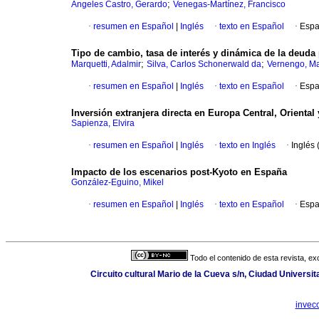
;
Ángeles Castro, Gerardo
Venegas-Martínez, Francisco
·
resumen en Español
|
Inglés
·
texto en Español
·
Espa
Tipo de cambio, tasa de interés y dinámica de la deuda 
;
;
Marquetti, Adalmir
Silva, Carlos Schonerwald da
Vernengo, Ma
·
resumen en Español
|
Inglés
·
texto en Español
·
Espa
Inversión extranjera directa en Europa Central, Oriental 
Sapienza, Elvira
·
resumen en Español
|
Inglés
·
texto en Inglés
·
Inglés 
Impacto de los escenarios post-Kyoto en España
González-Eguino, Mikel
·
resumen en Español
|
Inglés
·
texto en Español
·
Espa
Todo el contenido de esta revista, ex
Circuito cultural Mario de la Cueva s/n, Ciudad Universi
invec