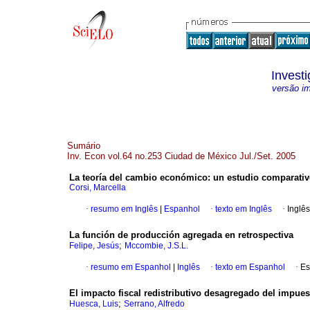
Invest
versão i
Sumário
Inv. Econ vol.64 no.253 Ciudad de México Jul./Set. 2005
La teoría del cambio económico: un estudio comparativo
Corsi, Marcella
·
resumo em Inglês
|
Espanhol
·
texto em Inglês
·
Inglês
La función de producción agregada en retrospectiva
;
Felipe, Jesús
Mccombie, J.S.L.
·
resumo em Espanhol
|
Inglês
·
texto em Espanhol
·
Es
El impacto fiscal redistributivo desagregado del impues
;
Huesca, Luis
Serrano, Alfredo