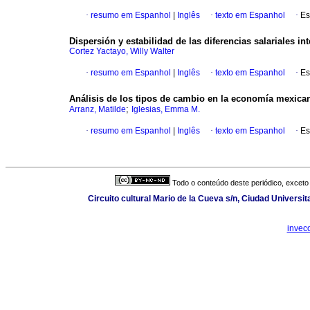
·
resumo em Espanhol
|
Inglês
·
texto em Espanhol
·
Es
Dispersión y estabilidad de las diferencias salariales in
Cortez Yactayo, Willy Walter
·
resumo em Espanhol
|
Inglês
·
texto em Espanhol
·
Es
Análisis de los tipos de cambio en la economía mexican
;
Arranz, Matilde
Iglesias, Emma M.
·
resumo em Espanhol
|
Inglês
·
texto em Espanhol
·
Es
Todo o conteúdo deste periódico, exceto 
Circuito cultural Mario de la Cueva s/n, Ciudad Universi
invec