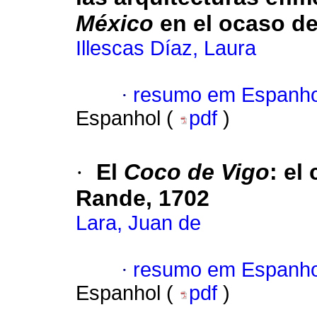
México
en el ocaso d
Illescas Díaz, Laura
·
resumo em Espanho
Espanhol (
pdf
)
·
El
Coco de Vigo
: el
Rande, 1702
Lara, Juan de
·
resumo em Espanho
Espanhol (
pdf
)