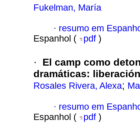
Fukelman, María
·
resumo em Espanho
Espanhol (
pdf
)
·
El camp como deton
dramáticas: liberació
;
Rosales Rivera, Alexa
Mar
·
resumo em Espanho
Espanhol (
pdf
)