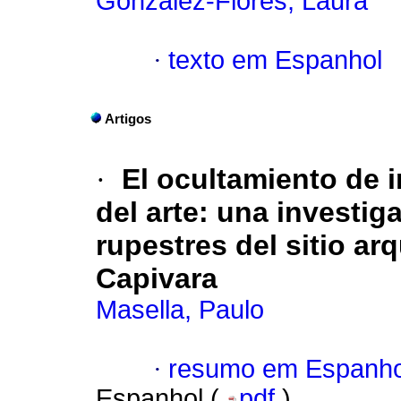
González-Flores, Laura
·
texto em Espanhol
Artigos
·
El ocultamiento de i
del arte: una investig
rupestres del sitio ar
Capivara
Masella, Paulo
·
resumo em Espanho
Espanhol (
pdf
)