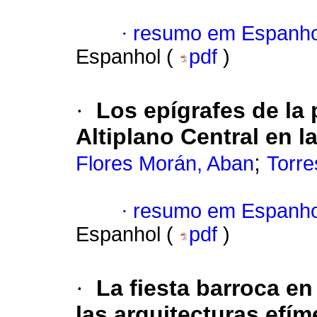
·
resumo em Espanho
Espanhol (
pdf
)
·
Los epígrafes de la 
Altiplano Central en l
;
Flores Morán, Aban
Torre
·
resumo em Espanho
Espanhol (
pdf
)
·
La fiesta barroca en
las arquitecturas efím