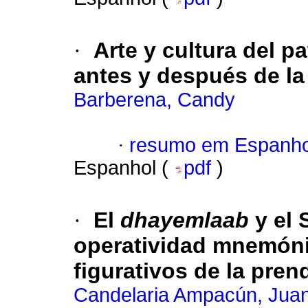
·
Arte y cultura del p
antes y después de l
Barberena, Candy
·
resumo em Espanho
Espanhol (
pdf
)
·
El
dhayemlaab
y el 
operatividad mnemón
figurativos de la pre
Candelaria Ampacún, Jua