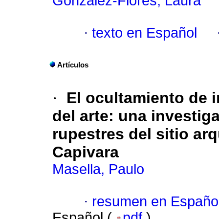
González-Flores, Laura
·
texto en Español
Artículos
·
El ocultamiento de i
del arte: una investig
rupestres del sitio ar
Capivara
Masella, Paulo
·
resumen en Españo
Español (
pdf
)