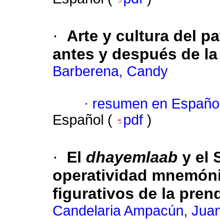
·
Arte y cultura del p
antes y después de l
Barberena, Candy
·
resumen en Españo
Español (
pdf
)
·
El
dhayemlaab
y el 
operatividad mnemón
figurativos de la pre
Candelaria Ampacún, Jua