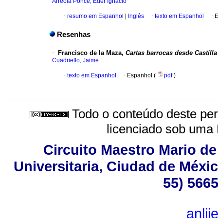
Arreola Ponce, Eder Ignacio
·
resumo em Espanhol
|
Inglês
·
texto em Espanhol
·
E
Resenhas
·
Francisco de la Maza,
Cartas barrocas desde Castilla
Cuadriello, Jaime
·
texto em Espanhol
·
Espanhol (
pdf
)
Todo o conteúdo deste peri
licenciado sob uma
Circuito Maestro Mario de
Universitaria, Ciudad de Méxic
55) 5665
anli