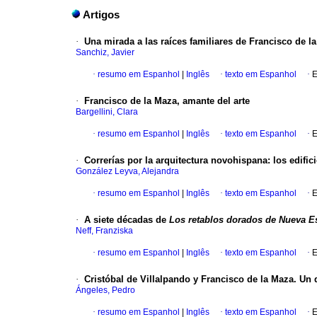
Artigos
·
Una mirada a las raíces familiares de Francisco de l
Sanchiz, Javier
·
resumo em Espanhol
|
Inglês
·
texto em Espanhol
·
E
·
Francisco de la Maza, amante del arte
Bargellini, Clara
·
resumo em Espanhol
|
Inglês
·
texto em Espanhol
·
E
·
Correrías por la arquitectura novohispana: los edific
González Leyva, Alejandra
·
resumo em Espanhol
|
Inglês
·
texto em Espanhol
·
E
·
A siete décadas de
Los retablos dorados de Nueva 
Neff, Franziska
·
resumo em Espanhol
|
Inglês
·
texto em Espanhol
·
E
·
Cristóbal de Villalpando y Francisco de la Maza. Un
Ángeles, Pedro
·
resumo em Espanhol
|
Inglês
·
texto em Espanhol
·
E