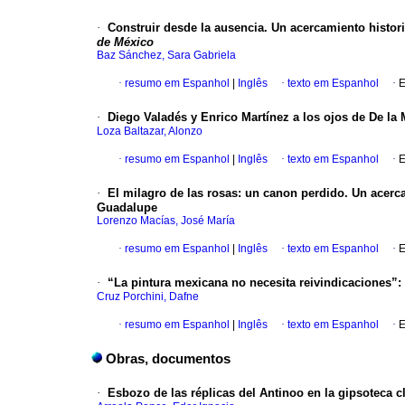
·
Construir desde la ausencia. Un acercamiento histor
de México
Baz Sánchez, Sara Gabriela
·
resumo em Espanhol
|
Inglês
·
texto em Espanhol
·
E
·
Diego Valadés y Enrico Martínez a los ojos de De la 
Loza Baltazar, Alonzo
·
resumo em Espanhol
|
Inglês
·
texto em Espanhol
·
E
·
El milagro de las rosas: un canon perdido. Un acerca
Guadalupe
Lorenzo Macías, José María
·
resumo em Espanhol
|
Inglês
·
texto em Espanhol
·
E
·
“La pintura mexicana no necesita reivindicaciones”:
Cruz Porchini, Dafne
·
resumo em Espanhol
|
Inglês
·
texto em Espanhol
·
E
Obras, documentos
·
Esbozo de las réplicas del Antinoo en la gipsoteca 