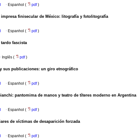
l
·
Espanhol (
pdf
)
presa finisecular de México: litografía y fotolitografía
l
·
Espanhol (
pdf
)
tardo fascista
·
Inglês (
pdf
)
 y sus publicaciones: un giro etnográfico
l
·
Espanhol (
pdf
)
ianchi: pantomima de manos y teatro de títeres moderno en Argentina
l
·
Espanhol (
pdf
)
iliares de víctimas de desaparición forzada
l
·
Espanhol (
pdf
)