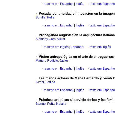
·
resumo em Espanhol
|
Inglês
·
texto em Espanho
·
Posada, continuidad e innovación en la imagen im
Bonilla, Helia
·
resumo em Espanhol
|
Inglês
·
texto em Espanho
·
Propaganda augustea en la arquitectura italiana 
Alemany Caro, Víctor
·
resumo em Inglês
|
Espanhol
·
texto em Inglês
·
Visión antropológica en el arte de entreguerras
Mañero Rodicio, Javier
·
resumo em Espanhol
|
Inglês
·
texto em Espanho
·
Las manos actoras de Mane Bernardo y Sarah B
Girotti, Bettina
·
resumo em Espanhol
|
Inglês
·
texto em Espanho
·
Prácticas artísticas al servicio de los y las fam
Stengel Peña, Natalia
·
resumo em Espanhol
|
Inglês
·
texto em Espanho