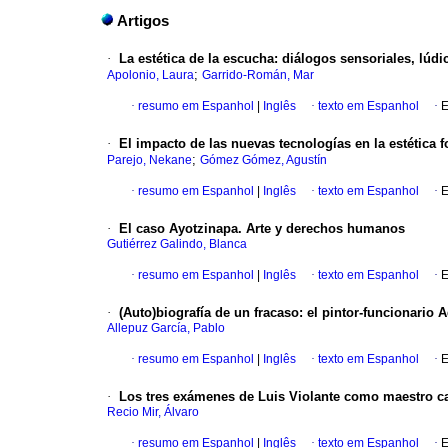
Artigos
·
La estética de la escucha: diálogos sensoriales, lúdi
;
Apolonio, Laura
Garrido-Román, Mar
·
resumo em Espanhol
|
Inglês
·
texto em Espanhol
·
E
·
El impacto de las nuevas tecnologías en la estética 
;
Parejo, Nekane
Gómez Gómez, Agustín
·
resumo em Espanhol
|
Inglês
·
texto em Espanhol
·
E
·
El caso Ayotzinapa. Arte y derechos humanos
Gutiérrez Galindo, Blanca
·
resumo em Espanhol
|
Inglês
·
texto em Espanhol
·
E
·
(Auto)biografía de un fracaso: el pintor-funcionari
Allepuz García, Pablo
·
resumo em Espanhol
|
Inglês
·
texto em Espanhol
·
E
·
Los tres exámenes de Luis Violante como maestro car
Recio Mir, Álvaro
·
resumo em Espanhol
|
Inglês
·
texto em Espanhol
·
E