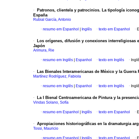
·
Patronos, clientela y patrocinios. La tipología icono
España
Rubial García, Antonio
·
resumo em Espanhol
|
Inglês
·
texto em Espanhol
·
E
·
Los orígenes, difusión y conexiones interreligiosas 
Japón
Arimura, Rie
·
resumo em Inglês
|
Espanhol
·
texto em Inglês
·
Ingl
·
Las Bienales Interamericanas de México y la Guerra F
Martínez Rodríguez, Fabiola
·
resumo em Inglês
|
Espanhol
·
texto em Inglês
·
Ingl
·
La I Bienal Centroamericana de Pintura y la presenci
Vindas Solano, Sofía
·
resumo em Espanhol
|
Inglês
·
texto em Espanhol
·
E
·
Apropiaciones historiográficas en la dramaturgia arg
Tossi, Mauricio
·
resumo em Espanhol
|
Inglês
·
texto em Espanhol
·
E