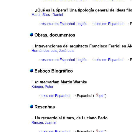
·
¿Qué es la ópera? Una tipología general de ideas fil
Martín Sáez, Daniel
·
resumo em Espanhol
|
Inglês
·
texto em Espanhol
·
E
Obras, documentos
·
Intervenciones del arquitecto Francisco Ferriol en A
Hernández Luis, José Luis
·
resumo em Espanhol
|
Inglês
·
texto em Espanhol
·
E
Esboço Biográfico
·
In memoriam
Martin Warnke
Krieger, Peter
·
texto em Espanhol
·
Espanhol (
pdf
)
Resenhas
·
Un recuerdo al futuro, de Luciano Berio
Rincón, Jazmín
·
texto em Espanhol
·
Espanhol (
pdf
)