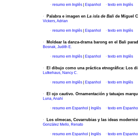
·
resumo em Inglês
|
Espanhol
·
texto em Inglês
·
Palabra e imagen en
La isla de Bali
de Miguel C
Vickers, Adrian
·
resumo em Inglês
|
Espanhol
·
texto em Inglês
·
Moldear la danza-drama barong en el Bali parad
Bosnak, Judith E.
·
resumo em Inglês
|
Espanhol
·
texto em Inglês
·
El dibujo como una práctica etnográfica: Los d
Lutkehaus, Nancy C.
·
resumo em Inglês
|
Espanhol
·
texto em Inglês
·
El ojo cautivo. Ornamentación y tatuajes marq
Luna, Anahí
·
resumo em Espanhol
|
Inglês
·
texto em Espanho
·
Los olmecas, Covarrubias y las ideas modernist
González Mello, Renato
·
resumo em Espanhol
|
Inglês
·
texto em Espanho