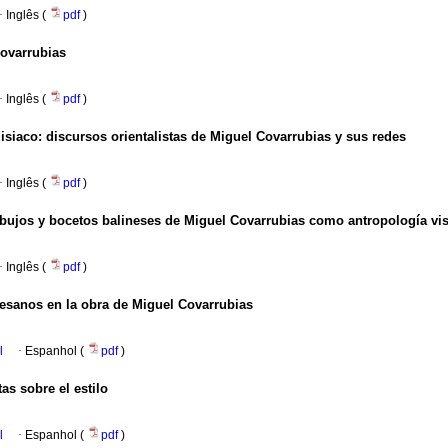
·
Inglês (
pdf
)
ovarrubias
·
Inglês (
pdf
)
isiaco: discursos orientalistas de Miguel Covarrubias y sus redes
·
Inglês (
pdf
)
ibujos y bocetos balineses de Miguel Covarrubias como antropología vi
·
Inglês (
pdf
)
uesanos en la obra de Miguel Covarrubias
l
·
Espanhol (
pdf
)
as sobre el estilo
l
·
Espanhol (
pdf
)