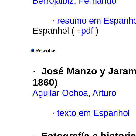
Berrojalbiz, Fernando
·
resumo em Espanho
Espanhol (
pdf
)
Resenhas
·
José Manzo y Jaramil
1860)
Aguilar Ochoa, Arturo
·
texto em Espanhol