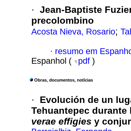
·
Jean-Baptiste Fuzier
precolombino
;
Acosta Nieva, Rosario
Ta
·
resumo em Espanho
Espanhol (
pdf
)
Obras, documentos, notícias
·
Evolución de un lug
Tehuantepec durante l
verae effigies
y conjur