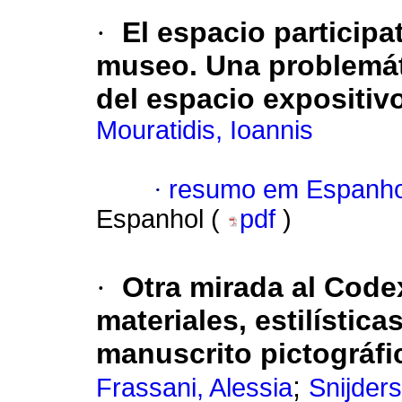
·
El espacio participa
museo. Una problemát
del espacio expositiv
Mouratidis, Ioannis
·
resumo em Espanho
Espanhol (
pdf
)
·
Otra mirada al Code
materiales, estilística
manuscrito pictográfi
;
Frassani, Alessia
Snijder