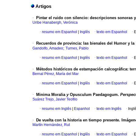
Artigos
·
Pintar el ruido con silencio: descripciones sonoras
Uribe Hanabergh, Verónica
·
resumo em Espanhol
|
Inglês
·
texto em Espanhol
·
E
·
Recuerdos de provincia: las bienales del Humor y la 
;
Gandolfo, Amadeo
Turnes, Pablo
·
resumo em Espanhol
|
Inglês
·
texto em Espanhol
·
E
·
Métodos históricos de estampación calcográfica: term
Bernal Pérez, María del Mar
·
resumo em Espanhol
|
Inglês
·
texto em Espanhol
·
E
·
Minima Moralia
y
Opusculum Paedagogum.
Perspec
Suárez Trejo, Javier Teofilo
·
resumo em Inglês
|
Espanhol
·
texto em Inglês
·
Ingl
·
De vuelta con la historia en tiempo presente. Imágen
Martín Hernández, Rut
·
resumo em Espanhol
|
Inglês
·
texto em Espanhol
·
E