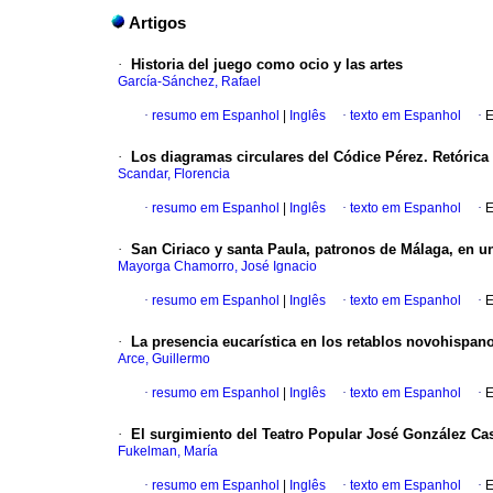
Artigos
·
Historia del juego como ocio y las artes
García-Sánchez, Rafael
·
resumo em Espanhol
|
Inglês
·
texto em Espanhol
·
E
·
Los diagramas circulares del Códice Pérez. Retóric
Scandar, Florencia
·
resumo em Espanhol
|
Inglês
·
texto em Espanhol
·
E
·
San Ciriaco y santa Paula, patronos de Málaga, en u
Mayorga Chamorro, José Ignacio
·
resumo em Espanhol
|
Inglês
·
texto em Espanhol
·
E
·
La presencia eucarística en los retablos novohispano
Arce, Guillermo
·
resumo em Espanhol
|
Inglês
·
texto em Espanhol
·
E
·
El surgimiento del Teatro Popular José González Cast
Fukelman, María
·
resumo em Espanhol
|
Inglês
·
texto em Espanhol
·
E