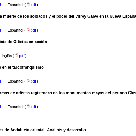
l
·
Espanhol (
pdf
)
 muerte de los soldados y el poder del virrey Galve en la Nueva España
l
·
Espanhol (
pdf
)
isis de Oiticica en acción
·
Inglês (
pdf
)
s en el tardofranquismo
l
·
Espanhol (
pdf
)
firmas de artistas registradas en los monumentos mayas del periodo Clás
l
·
Espanhol (
pdf
)
es de Andalucía oriental. Análisis y desarrollo