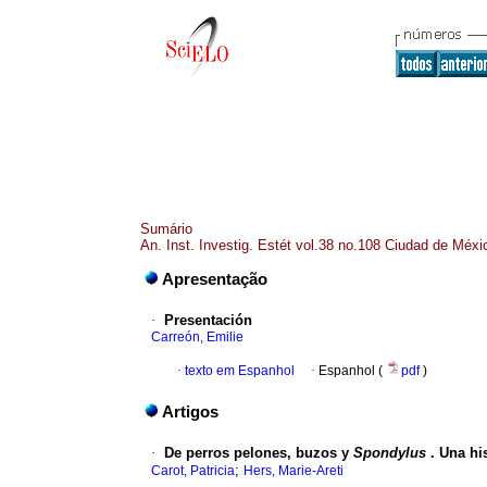
Sumário
An. Inst. Investig. Estét vol.38 no.108 Ciudad de Méxi
Apresentação
·
Presentación
Carreón, Emilie
·
texto em Espanhol
·
Espanhol (
pdf
)
Artigos
·
De perros pelones, buzos y
Spondylus
. Una his
;
Carot, Patricia
Hers, Marie-Areti