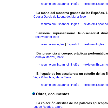
·
resumo em Espanhol
|
Inglês
·
texto em Espanho
·
La mano del monarca grande de las Españas. La
Cuesta García de Leonardo, María José
·
resumo em Espanhol
|
Inglês
·
texto em Espanho
·
Sensorial, suprasensorial. Hélio-sensorial. Anál
Hinterwaldner, Inge
·
resumo em Inglês
|
Espanhol
·
texto em Inglês
·
Dar presencia al cuerpo: prácticas performática
Garbayo Maeztu, Maite
·
resumo em Espanhol
|
Inglês
·
texto em Espanho
·
El legado de los escultores: un estudio de las 
Vega Villalobos, María Elena
·
resumo em Espanhol
|
Inglês
·
texto em Espanho
Obras, documentos
·
La colección artística de los palacios episcopal
Luque Rodrigo, Laura