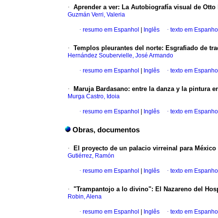
·
Aprender a ver
:
La Autobiografía visual de Otto
Guzmán Verri, Valeria
·
resumo em Espanhol
|
Inglês
·
texto em Espanho
·
Templos pleurantes del norte
:
Esgrafiado de tr
Hernández Soubervielle, José Armando
·
resumo em Espanhol
|
Inglês
·
texto em Espanho
·
Maruja Bardasano
:
entre la danza y la pintura e
Murga Castro, Idoia
·
resumo em Espanhol
|
Inglês
·
texto em Espanho
Obras, documentos
·
El proyecto de un palacio virreinal para Méxic
Gutiérrez, Ramón
·
resumo em Espanhol
|
Inglês
·
texto em Espanho
·
"Trampantojo a lo divino"
:
El Nazareno del Hosp
Robin, Alena
·
resumo em Espanhol
|
Inglês
·
texto em Espanho