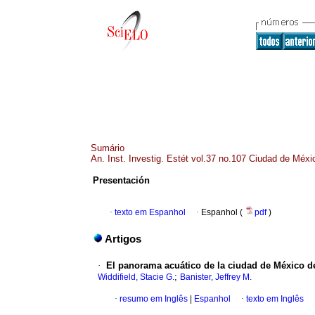
Sumário
An. Inst. Investig. Estét vol.37 no.107 Ciudad de Méx
Presentación
·
texto em Espanhol
·
Espanhol (
pdf
)
Artigos
·
El panorama acuático de la ciudad de México de
;
Widdifield, Stacie G.
Banister, Jeffrey M.
·
resumo em Inglês
|
Espanhol
·
texto em Inglês