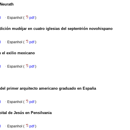
 Neurath
l
·
Espanhol (
pdf
)
adición mudéjar en cuatro iglesias del septentrión novohispano
l
·
Espanhol (
pdf
)
n el exilio mexicano
l
·
Espanhol (
pdf
)
o del primer arquitecto americano graduado en España
l
·
Espanhol (
pdf
)
ital de Jesús en Pensilvania
l
·
Espanhol (
pdf
)