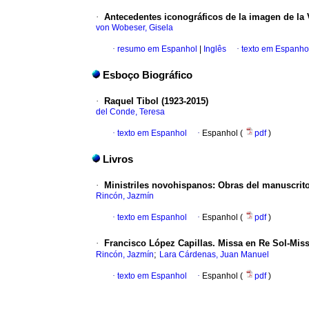
·
Antecedentes iconográficos de la imagen de la
von Wobeser, Gisela
·
resumo em Espanhol
|
Inglês
·
texto em Espanho
Esboço Biográfico
·
Raquel Tibol
(1923-2015)
del Conde, Teresa
·
texto em Espanhol
·
Espanhol (
pdf
)
Livros
·
Ministriles novohispanos
:
Obras del manuscrito
Rincón, Jazmín
·
texto em Espanhol
·
Espanhol (
pdf
)
·
Francisco López Capillas. Missa en Re Sol-Miss
;
Rincón, Jazmín
Lara Cárdenas, Juan Manuel
·
texto em Espanhol
·
Espanhol (
pdf
)