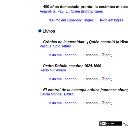
·
450 años demasiado pronto
:
la cerámica mixtec
;
Amaroli B., Paúl E.
Olsen Bruhns, Karen
·
resumo em Espanhol
|
Inglês
·
texto em Inglês
Livros
·
Crónica de la eternidad
:
¿Quién escribió la
Hist
Pascual Soto, Arturo
·
texto em Espanhol
·
Espanhol (
pdf
)
·
Pedro Roldán escultor 1624-1699
Recio Mir, Álvaro
·
texto em Espanhol
·
Espanhol (
pdf
)
·
El control de la estampa erótica japonesa shun
García Montiel, Emilio
·
texto em Espanhol
·
Espanhol (
pdf
)
Tod