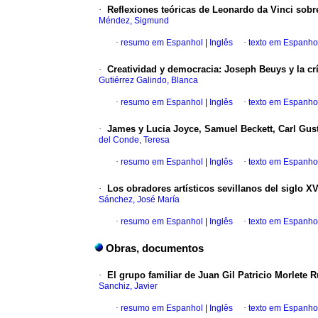
·
Reflexiones teóricas de Leonardo da Vinci sobre
Méndez, Sigmund
·
resumo em Espanhol
|
Inglês
·
texto em Espanho
·
Creatividad y democracia
:
Joseph Beuys y la crí
Gutiérrez Galindo, Blanca
·
resumo em Espanhol
|
Inglês
·
texto em Espanho
·
James y Lucia Joyce, Samuel Beckett, Carl Gus
del Conde, Teresa
·
resumo em Espanhol
|
Inglês
·
texto em Espanho
·
Los obradores artísticos sevillanos del siglo XV
Sánchez, José María
·
resumo em Espanhol
|
Inglês
·
texto em Espanho
Obras, documentos
·
El grupo familiar de Juan Gil Patricio Morlete 
Sanchiz, Javier
·
resumo em Espanhol
|
Inglês
·
texto em Espanho