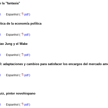
 la "fantasia"
l
·
Espanhol (
pdf
)
tica de la economía política
l
·
Espanhol (
pdf
)
tav Jung y el Wake
l
·
Espanhol (
pdf
)
I
:
adaptaciones y cambios para satisfacer los encargos del mercado am
l
·
Espanhol (
pdf
)
Ruiz, pintor novohispano
l
·
Espanhol (
pdf
)