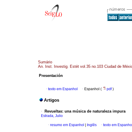
Sumário
An. Inst. Investig. Estét vol.35 no.103 Ciudad de Méx
Presentación
·
texto em Espanhol
·
Espanhol (
pdf
)
Artigos
·
Revueltas
:
una música de naturaleza impura
Estrada, Julio
·
resumo em Espanhol
|
Inglês
·
texto em Espanho