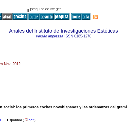
Anales del Instituto de Investigaciones Estéticas
versão impressa
ISSN
0185-1276
ico Nov. 2012
n social
:
los primeros coches novohispanos y las ordenanzas del gremi
l
·
Espanhol (
pdf
)