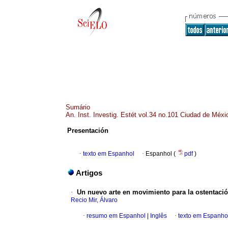
Sumário
An. Inst. Investig. Estét vol.34 no.101 Ciudad de Méx
Presentación
·
texto em Espanhol
·
Espanhol (
pdf
)
Artigos
·
Un nuevo arte en movimiento para la ostentació
Recio Mir, Álvaro
·
resumo em Espanhol
|
Inglês
·
texto em Espanho