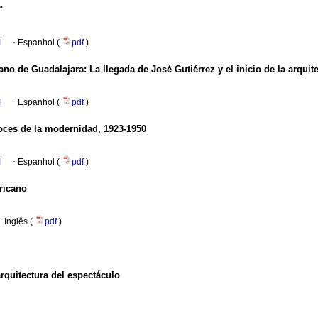
"
l
·
Espanhol (
pdf
)
tano de Guadalajara
:
La llegada de José Gutiérrez y el inicio de la arquit
l
·
Espanhol (
pdf
)
oces de la modernidad, 1923-1950
l
·
Espanhol (
pdf
)
ericano
·
Inglês (
pdf
)
rquitectura del espectáculo