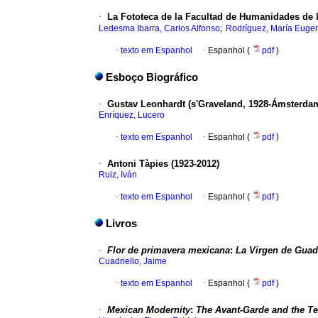
·
La Fototeca de la Facultad de Humanidades de
;
Ledesma Ibarra, Carlos Alfonso
Rodríguez, María Euge
·
texto em Espanhol
·
Espanhol (
pdf
)
Esboço Biográfico
·
Gustav Leonhardt
(s'Graveland, 1928-Ámsterdam
Enríquez, Lucero
·
texto em Espanhol
·
Espanhol (
pdf
)
·
Antoni Tàpies
(1923-2012)
Ruiz, Iván
·
texto em Espanhol
·
Espanhol (
pdf
)
Livros
·
Flor de primavera mexicana
:
La Virgen de Gua
Cuadriello, Jaime
·
texto em Espanhol
·
Espanhol (
pdf
)
·
Mexican Modernity
:
The Avant-Garde and the Te