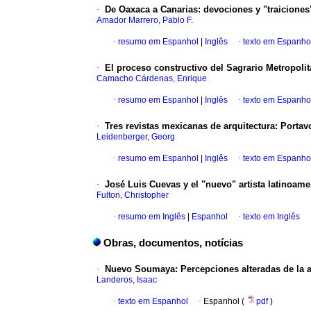
·
De Oaxaca a Canarias
:
devociones y "traiciones
Amador Marrero, Pablo F.
·
resumo em Espanhol
|
Inglês
·
texto em Espanho
·
El proceso constructivo del Sagrario Metropoli
Camacho Cárdenas, Enrique
·
resumo em Espanhol
|
Inglês
·
texto em Espanho
·
Tres revistas mexicanas de arquitectura
:
Portav
Leidenberger, Georg
·
resumo em Espanhol
|
Inglês
·
texto em Espanho
·
José Luis Cuevas y el "nuevo" artista latinoam
Fulton, Christopher
·
resumo em Inglês
|
Espanhol
·
texto em Inglês
Obras, documentos, notícias
·
Nuevo Soumaya
:
Percepciones alteradas de la a
Landeros, Isaac
·
texto em Espanhol
·
Espanhol (
pdf
)