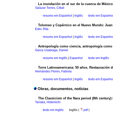
·
La inundación en el sur de la cuenca de México 
Salazar Torres, Citlali
·
resumo em Espanhol
|
Inglês
·
texto em Espanho
·
Tolomeo y Copérnico en el Nuevo Mundo
:
Juan 
Eder, Rita
·
resumo em Espanhol
|
Inglês
·
texto em Espanho
·
Antropología como ciencia, antropología como 
Garza Usabiaga, Daniel
·
resumo em Inglês
|
Espanhol
·
texto em Inglês
·
Torre Latinoamericana
:
50 años.
Restauración d
Hernández Flores, Fabiola
·
resumo em Espanhol
|
Inglês
·
texto em Espanho
Obras, documentos, notícias
·
The Classicism of the Nara period (8th century)
Tanaka, Hidemichi
·
texto em Inglês
·
Inglês (
pdf
)