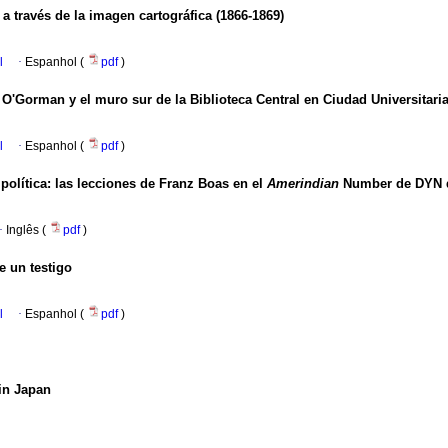
a través de la imagen cartográfica (1866-1869)
l
·
Espanhol (
pdf
)
O'Gorman y el muro sur de la Biblioteca Central en Ciudad Universitari
l
·
Espanhol (
pdf
)
política
:
las lecciones de Franz Boas en el
Amerindian
Number de DYN d
·
Inglês (
pdf
)
e un testigo
l
·
Espanhol (
pdf
)
 in Japan