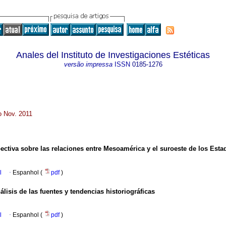
Anales del Instituto de Investigaciones Estéticas
versão impressa
ISSN
0185-1276
o Nov. 2011
ectiva sobre las relaciones entre Mesoamérica y el suroeste de los Est
l
·
Espanhol (
pdf
)
álisis de las fuentes y tendencias historiográficas
l
·
Espanhol (
pdf
)