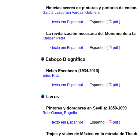
·
Noticias acerca de pinturas y pintores de enc
García Lascurain Vargas, Gabriela
·
texto em Espanhol
·
Espanhol (
pdf
)
·
La revitalización necesaria del Monumento a la
Krieger, Peter
·
texto em Espanhol
·
Espanhol (
pdf
)
Esboço Biográfico
·
Helen Escobedo (1934-2010)
Eder, Rita
·
texto em Espanhol
·
Espanhol (
pdf
)
Livros
·
Pintores y doradores en Sevilla
:
1650-1699
Ruiz Gomar, Rogelio
·
texto em Espanhol
·
Espanhol (
pdf
)
·
Trajes y vistas de México en la mirada de The