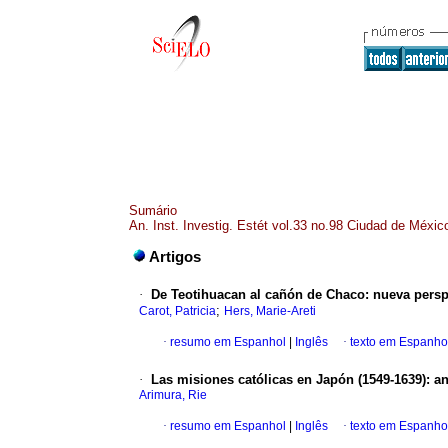
Sumário
An. Inst. Investig. Estét vol.33 no.98 Ciudad de Méxic
Artigos
·
De Teotihuacan al cañón de Chaco
:
nueva persp
;
Carot, Patricia
Hers, Marie-Areti
·
resumo em Espanhol
|
Inglês
·
texto em Espanho
·
Las misiones católicas en Japón (1549-1639)
:
an
Arimura, Rie
·
resumo em Espanhol
|
Inglês
·
texto em Espanho