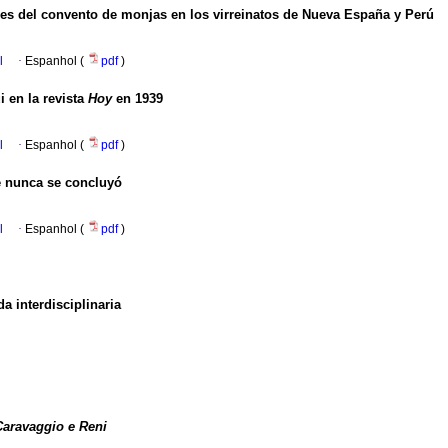
es del convento de monjas en los virreinatos de Nueva España y Perú
l
·
Espanhol (
pdf
)
i en la revista
Hoy
en 1939
l
·
Espanhol (
pdf
)
e nunca se concluyó
l
·
Espanhol (
pdf
)
a interdisciplinaria
Caravaggio e Reni