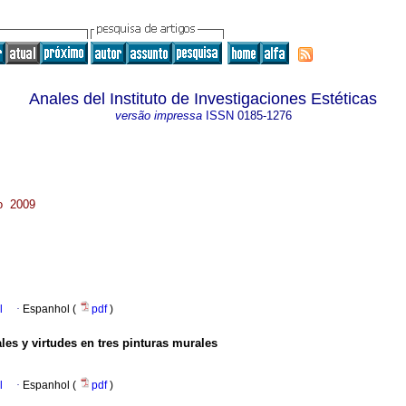
Anales del Instituto de Investigaciones Estéticas
versão impressa
ISSN
0185-1276
co 2009
l
·
Espanhol (
pdf
)
ales y virtudes en tres pinturas murales
l
·
Espanhol (
pdf
)