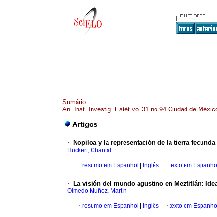
Sumário
An. Inst. Investig. Estét vol.31 no.94 Ciudad de Méxi
Artigos
·
Nopiloa y la representación de la tierra fecunda
Huckert, Chantal
·
resumo em Espanhol
|
Inglês
·
texto em Espanho
·
La visión del mundo agustino en Meztitlán
:
Ide
Olmedo Muñoz, Martín
·
resumo em Espanhol
|
Inglês
·
texto em Espanho