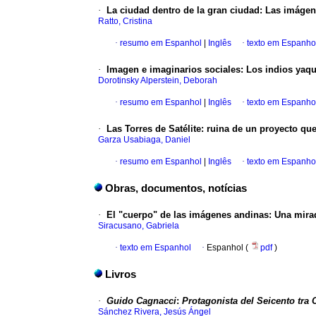
·
La ciudad dentro de la gran ciudad
:
Las imágen
Ratto, Cristina
·
resumo em Espanhol
|
Inglês
·
texto em Espanho
·
Imagen e imaginarios sociales
:
Los indios yaqu
Dorotinsky Alperstein, Deborah
·
resumo em Espanhol
|
Inglês
·
texto em Espanho
·
Las Torres de Satélite
:
ruina de un proyecto qu
Garza Usabiaga, Daniel
·
resumo em Espanhol
|
Inglês
·
texto em Espanho
Obras, documentos, notícias
·
El "cuerpo" de las imágenes andinas
:
Una mirad
Siracusano, Gabriela
·
texto em Espanhol
·
Espanhol (
pdf
)
Livros
·
Guido Cagnacci
:
Protagonista del Seicento tra
Sánchez Rivera, Jesús Ángel