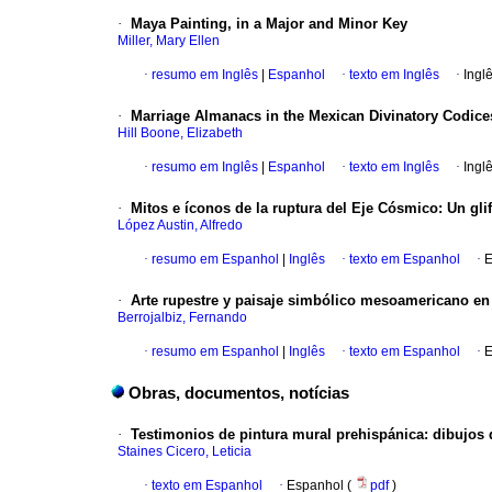
·
Maya Painting, in a Major and Minor Key
Miller, Mary Ellen
·
resumo em Inglês
|
Espanhol
·
texto em Inglês
·
Ingl
·
Marriage Almanacs in the Mexican Divinatory Codice
Hill Boone, Elizabeth
·
resumo em Inglês
|
Espanhol
·
texto em Inglês
·
Ingl
·
Mitos e íconos de la ruptura del Eje Cósmico
:
Un gli
López Austin, Alfredo
·
resumo em Espanhol
|
Inglês
·
texto em Espanhol
·
E
·
Arte rupestre y paisaje simbólico mesoamericano en
Berrojalbiz, Fernando
·
resumo em Espanhol
|
Inglês
·
texto em Espanhol
·
E
Obras, documentos, notícias
·
Testimonios de pintura mural prehispánica
:
dibujos 
Staines Cicero, Leticia
·
texto em Espanhol
·
Espanhol (
pdf
)