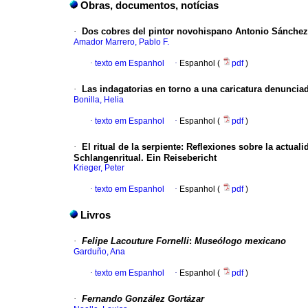
Obras, documentos, notícias
·
Dos cobres del pintor novohispano Antonio Sánchez
Amador Marrero, Pablo F.
·
texto em Espanhol
·
Espanhol (
pdf
)
·
Las indagatorias en torno a una caricatura denuncia
Bonilla, Helia
·
texto em Espanhol
·
Espanhol (
pdf
)
·
El ritual de la serpiente
:
Reflexiones sobre la actuali
Schlangenritual.
Ein Reisebericht
Krieger, Peter
·
texto em Espanhol
·
Espanhol (
pdf
)
Livros
·
Felipe Lacouture Fornelli
:
Museólogo mexicano
Garduño, Ana
·
texto em Espanhol
·
Espanhol (
pdf
)
·
Fernando González Gortázar