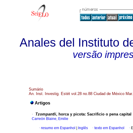
Anales del Instituto d
versão impre
Sumário
An. Inst. Investig. Estét vol.28 no.88 Ciudad de México Mar
Artigos
·
Tzompantli
, horca y picota
:
Sacrificio o pena capital
Carreón Blaine, Emilie
·
resumo em Espanhol
|
Inglês
·
texto em Espanhol
·
E