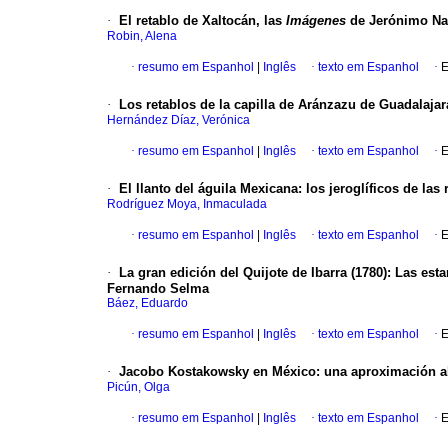
·
El retablo de Xaltocán, las
Imágenes
de Jerónimo Nad
Robin, Alena
·
resumo em Espanhol
|
Inglês
·
texto em Espanhol
·
E
·
Los retablos de la capilla de Aránzazu de Guadalajar
Hernández Díaz, Verónica
·
resumo em Espanhol
|
Inglês
·
texto em Espanhol
·
E
·
El llanto del águila Mexicana
:
los jeroglíficos de las
Rodríguez Moya, Inmaculada
·
resumo em Espanhol
|
Inglês
·
texto em Espanhol
·
E
·
La gran edición del Quijote de Ibarra (1780)
:
Las esta
Fernando Selma
Báez, Eduardo
·
resumo em Espanhol
|
Inglês
·
texto em Espanhol
·
E
·
Jacobo Kostakowsky en México
:
una aproximación al
Picún, Olga
·
resumo em Espanhol
|
Inglês
·
texto em Espanhol
·
E