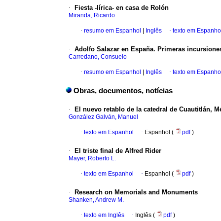
·
Fiesta -lírica- en casa de Rolón
Miranda, Ricardo
·
resumo em Espanhol
|
Inglês
·
texto em Espanho
·
Adolfo Salazar en España. Primeras incursiones 
Carredano, Consuelo
·
resumo em Espanhol
|
Inglês
·
texto em Espanho
Obras, documentos, notícias
·
El nuevo retablo de la catedral de Cuautitlán, M
González Galván, Manuel
·
texto em Espanhol
·
Espanhol (
pdf
)
·
El triste final de Alfred Rider
Mayer, Roberto L.
·
texto em Espanhol
·
Espanhol (
pdf
)
·
Research on Memorials and Monuments
Shanken, Andrew M.
·
texto em Inglês
·
Inglês (
pdf
)