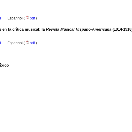
l
·
Espanhol (
pdf
)
en la crítica musical: la
Revista Musical Hispano-Americana
(1914-1918
l
·
Espanhol (
pdf
)
éxico