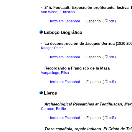
·
24h. Foucault
:
Exposición proliferante, festival 
Von Wissel, Christian
·
texto em Espanhol
·
Espanhol (
pdf
)
Esboço Biográfico
·
La deconstrucción de Jacques Derrida (1930-20
Krieger, Peter
·
texto em Espanhol
·
Espanhol (
pdf
)
·
Recordando a Francisco de la Maza
Vargaslugo, Elisa
·
texto em Espanhol
·
Espanhol (
pdf
)
Livros
·
Archaeological Researches at Teotihuacan, Mex
Carreón, Emilie
·
texto em Espanhol
·
Espanhol (
pdf
)
·
Traza española, ropaje indiano. El Cristo de Te