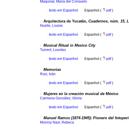
Maquívar, María del Consuelo
·
texto em Espanhol
·
Espanhol (
pdf
)
·
Arquitectura de Yucatán,
Cuadernos, núm. 15, La
Noelle, Louise
·
texto em Espanhol
·
Espanhol (
pdf
)
·
Musical Ritual in Mexico City
Turrent, Lourdes
·
texto em Espanhol
·
Espanhol (
pdf
)
·
Memorias
Ruiz, Iván
·
texto em Espanhol
·
Espanhol (
pdf
)
·
Mujeres en la creación musical de México
Carmona González, Gloria
·
texto em Espanhol
·
Espanhol (
pdf
)
·
Manuel Ramos
(1874-1945)
:
Pionero del fotope
Monroy Nasr, Rebeca