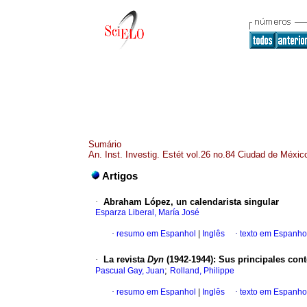
Sumário
An. Inst. Investig. Estét vol.26 no.84 Ciudad de Méxic
Artigos
·
Abraham López, un calendarista singular
Esparza Liberal, María José
·
resumo em Espanhol
|
Inglês
·
texto em Espanho
·
La revista
Dyn
(1942-1944)
:
Sus principales con
;
Pascual Gay, Juan
Rolland, Philippe
·
resumo em Espanhol
|
Inglês
·
texto em Espanho