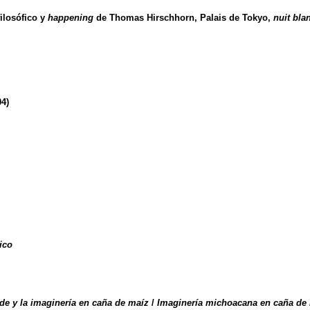
filosófico y
happening
de Thomas Hirschhorn, Palais de Tokyo,
nuit bla
04)
ico
lde y la imaginería en caña de maíz
/
Imaginería michoacana en caña de