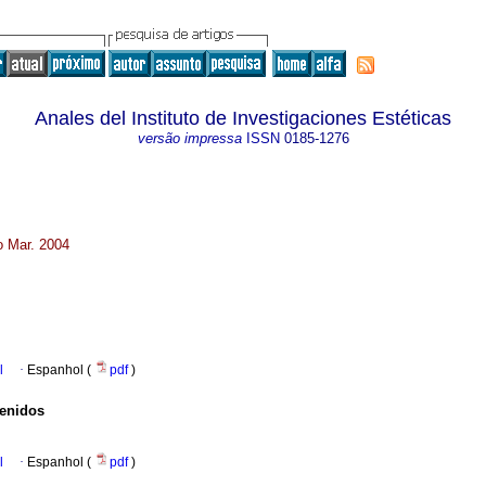
Anales del Instituto de Investigaciones Estéticas
versão impressa
ISSN
0185-1276
o Mar. 2004
l
·
Espanhol (
pdf
)
tenidos
l
·
Espanhol (
pdf
)