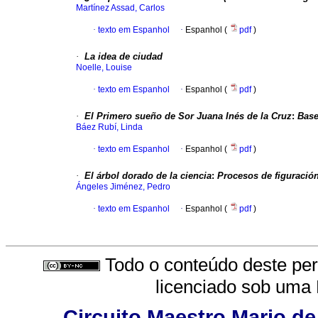
Martínez Assad, Carlos
·
texto em Espanhol
·
Espanhol (
pdf
)
·
La idea de ciudad
Noelle, Louise
·
texto em Espanhol
·
Espanhol (
pdf
)
·
El Primero sueño
de Sor Juana Inés de la Cruz
:
Base
Báez Rubí, Linda
·
texto em Espanhol
·
Espanhol (
pdf
)
·
El árbol dorado de la ciencia
:
Procesos de figuració
Ángeles Jiménez, Pedro
·
texto em Espanhol
·
Espanhol (
pdf
)
Todo o conteúdo deste peri
licenciado sob uma
Circuito Maestro Mario de