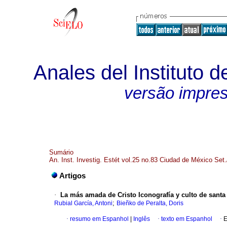
Anales del Instituto d
versão impre
Sumário
An. Inst. Investig. Estét vol.25 no.83 Ciudad de México Set
Artigos
·
La más amada de Cristo Iconografía y culto de santa
;
Rubial García, Antoni
Bieñko de Peralta, Doris
·
resumo em Espanhol
|
Inglês
·
texto em Espanhol
·
E