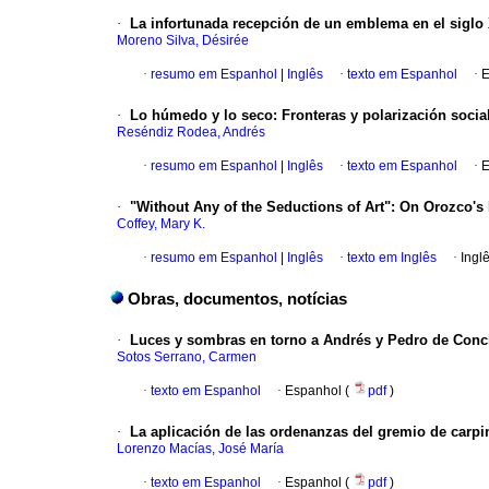
·
La infortunada recepción de un emblema en el siglo 
Moreno Silva, Désirée
·
resumo em Espanhol
|
Inglês
·
texto em Espanhol
·
E
·
Lo húmedo y lo seco
:
Fronteras y polarización socia
Reséndiz Rodea, Andrés
·
resumo em Espanhol
|
Inglês
·
texto em Espanhol
·
E
·
"Without Any
of the Seductions of Art"
:
On Orozco's 
Coffey, Mary K.
·
resumo em Espanhol
|
Inglês
·
texto em Inglês
·
Ingl
Obras, documentos, notícias
·
Luces y sombras en torno a Andrés y Pedro de Con
Sotos Serrano, Carmen
·
texto em Espanhol
·
Espanhol (
pdf
)
·
La aplicación
de las ordenanzas del gremio de carpin
Lorenzo Macías, José María
·
texto em Espanhol
·
Espanhol (
pdf
)