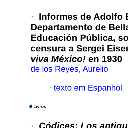
·
Informes de Adolfo 
Departamento de Bella
Educación Pública, so
censura a Sergei Eise
viva México!
en 1930
de los Reyes, Aurelio
·
texto em Espanhol
Livros
·
Códices
:
Los antigu