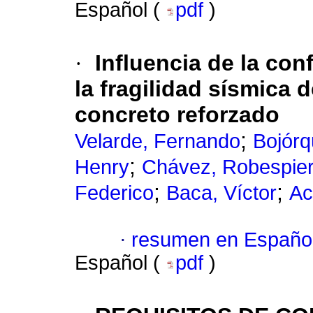
Español (
pdf
)
·
Influencia de la con
la fragilidad sísmica 
concreto reforzado
;
Velarde, Fernando
Bojórq
;
Henry
Chávez, Robespier
;
;
Federico
Baca, Víctor
Ac
·
resumen en Españo
Español (
pdf
)