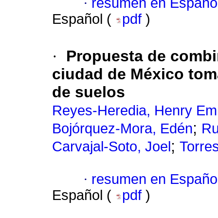
·
resumen en Españo
Español (
pdf
)
·
Propuesta de combin
ciudad de México tom
de suelos
Reyes-Heredia, Henry E
;
Bojórquez-Mora, Edén
Ru
;
Carvajal-Soto, Joel
Torres
·
resumen en Españo
Español (
pdf
)