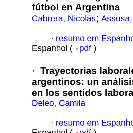
fútbol en Argentina
;
Cabrera, Nicolás
Assusa,
·
resumo em Espanho
Espanhol (
pdf
)
·
Trayectorias labora
argentinos: un anális
en los sentidos labor
Deleo, Camila
·
resumo em Espanho
Espanhol (
pdf
)