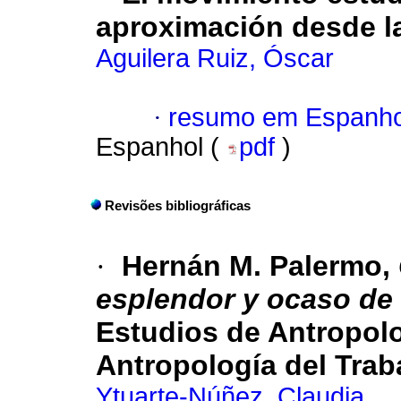
aproximación desde la
Aguilera Ruiz, Óscar
·
resumo em Espanho
Espanhol (
pdf
)
Revisões bibliográficas
·
Hernán M. Palermo,
esplendor y ocaso de
Estudios de Antropolo
Antropología del Trab
Ytuarte-Núñez, Claudia