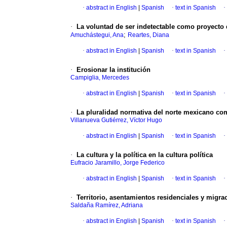
·
abstract in English
|
Spanish
·
text in Spanish
·
·
La voluntad de ser indetectable como proyecto 
;
Amuchástegui, Ana
Reartes, Diana
·
abstract in English
|
Spanish
·
text in Spanish
·
·
Erosionar la institución
Campiglia, Mercedes
·
abstract in English
|
Spanish
·
text in Spanish
·
·
La pluralidad normativa del norte mexicano com
Villanueva Gutiérrez, Víctor Hugo
·
abstract in English
|
Spanish
·
text in Spanish
·
·
La cultura y la política en la cultura política
Eufracio Jaramillo, Jorge Federico
·
abstract in English
|
Spanish
·
text in Spanish
·
·
Territorio, asentamientos residenciales y migr
Saldaña Ramírez, Adriana
·
abstract in English
|
Spanish
·
text in Spanish
·